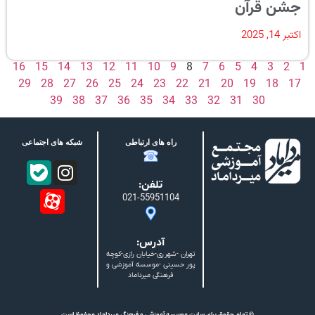
جشن قرآن
اکتبر 14, 2025
16
15
14
13
12
11
10
9
8
7
6
5
4
3
2
1
29
28
27
26
25
24
23
22
21
20
19
18
17
39
38
37
36
35
34
33
32
31
30
راه های ارتباطی
شبکه های اجتماعی
تلفن:
021-55951104
آدرس:
تهران -شهرری-خیابان رازی-کوچه
پور حسینی -موسسه آموزشی و
فرهنگی میرداماد
© تمام حقوق برای سایت موسسه آموزشی و فرهنگی میرداماد محفوظ است