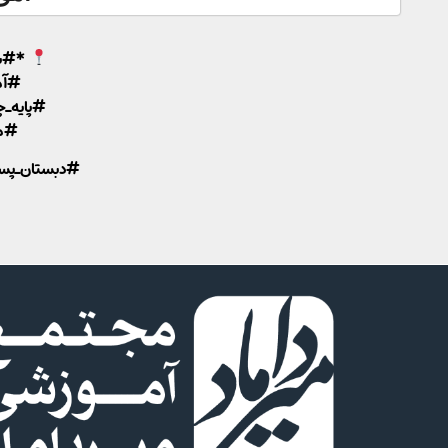
*#بر
#آم
#پایه_
#مهر
#دبستان_پسرا