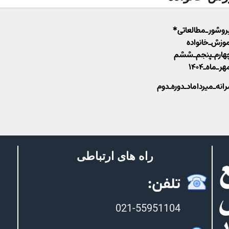
وشور_مطالعاتی*
وزش_خانواده
چهارم_پنجم_ششم
_ماه_۱۴۰۴
نه_میرداماد_دوره_دوم
راه های ارتباطی
تلفن:
021-55951104