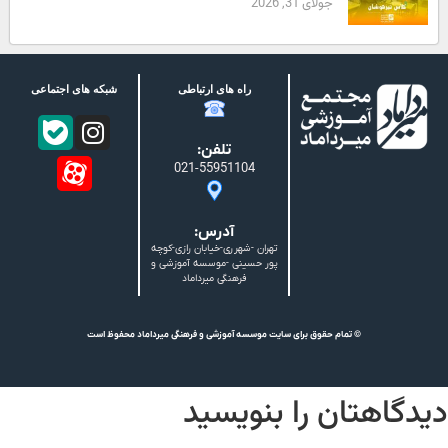
جولای 31, 2026
راه های ارتباطی
شبکه های اجتماعی
تلفن:
021-55951104
آدرس:
تهران -شهرری-خیابان رازی-کوچه
پور حسینی -موسسه آموزشی و
فرهنگی میرداماد
© تمام حقوق برای سایت موسسه آموزشی و فرهنگی میرداماد محفوظ است
دیدگاهتان را بنویسید