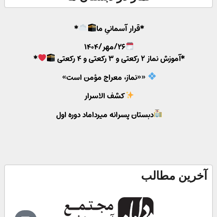
*قرار آسمانیِ ما
*
۲۶/مهر/۱۴۰۴
*آموزش نماز ۲ رکعتی و ۳ رکعتی و ۴ رکعتی
*
««نماز، معراج مؤمن است»
کشف الاسرار
دبستان پسرانه میرداماد دوره اول
آخرین مطالب