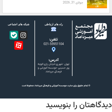
جولای 31, 2026
راه های ارتباطی
شبکه های اجتماعی
تلفن:
021-55951104
آدرس:
تهران -شهرری-خیابان رازی-کوچه
پور حسینی -موسسه آموزشی و
فرهنگی میرداماد
© تمام حقوق برای سایت موسسه آموزشی و فرهنگی میرداماد محفوظ است
دیدگاهتان را بنویسید