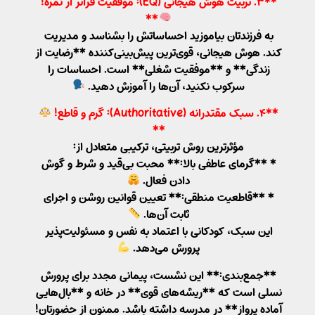
**۳. تربیت هوش هیجانی (EQ): موفقیت فراتر از نمره!
**
به فرزندتان بیاموزید احساساتش را بشناسد و مدیریت
کند. هوش هیجانی، قوی‌ترین پیش‌بینی‌کننده **رضایت از
زندگی** و **موفقیت شغلی** است. احساسات را
سرکوب نکنید، آن‌ها را آموزش دهید.
**۴. سبک مقتدرانه (Authoritative): گرم و قاطع!
**
مؤثرترین روش تربیتی، ترکیبی متعادل از:
* **گرمای عاطفی بالا:** محبت بی‌قید و شرط و گوش
دادن فعال.
* **قاطعیت منطقی:** تعیین قوانین روشن و اجرای
ثابت آن‌ها.
این سبک، کودکانی با اعتماد به نفس و مسئولیت‌پذیر
پرورش می‌دهد.
**جمع‌بندی:** این نشست، پیمانی مجدد برای پرورش
نسلی است که **ریشه‌های قوی** در خانه و **بال‌هایی
آماده پرواز** در مدرسه داشته باشد. ممنون از حضورتان!