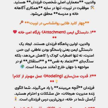
والدین، **معماران اصلی شخصیت فرزندان** هستید.
موفقیت در تربیت، تنها در سایه **همکاری آگاهانه
خانه و مدرسه** محقق می‌شود.
**چهار کلید طلایی روانشناسی در تربیت:**
**۱. دلبستگی ایمن (Attachment): پایگاه امن خانه
**
والدین، اولین پناهگاه فرزندان هستند. ایجاد یک
دلبستگی ایمن یعنی پاسخگو بودن عاطفی. این حس
امنیت، نه تنها اضطراب کودک را کاهش می‌دهد، بلکه
سنگ‌بنای **اعتماد به نفس** و **استقلال** او در
مواجهه با جهان خارج (مانند مدرسه) است.
**۲. قدرت مدل‌سازی (Modeling): عمل مهم‌تر از کلام!
**
فرزندان **آنچه می‌بینند** را یاد می‌گیرند. شما الگوی
زنده مدیریت هیجانات، حل مشکلات و احترام هستید.
آرامش شما در خانه، درونی‌ترین درس فرزندتان است.