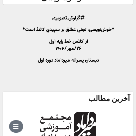
#گزارش_تصویری
*خوش‌نویسی، تجلیِ عشق بر سپیدیِ کاغذ است*
از کلاس خط پایه اول
۲۶/مهر/۱۴۰۴
دبستان پسرانه میرداماد دوره اول
آخرین مطالب