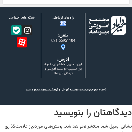
راه های ارتباطی
شبکه های اجتماعی
تلفن:
021-55951104
آدرس:
تهران -شهرری-خیابان رازی-کوچه
پور حسینی -موسسه آموزشی و
فرهنگی میرداماد
© تمام حقوق برای سایت موسسه آموزشی و فرهنگی میرداماد محفوظ است
دیدگاهتان را بنویسید
نشانی ایمیل شما منتشر نخواهد شد.
بخش‌های موردنیاز علامت‌گذاری