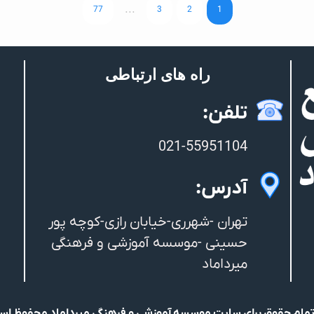
...
77
3
2
1
راه های ارتباطی
تلفن:
021-55951104
آدرس:
تهران -شهرری-خیابان رازی-کوچه پور
حسینی -موسسه آموزشی و فرهنگی
میرداماد
مام حقوق برای سایت موسسه آموزشی و فرهنگی میرداماد محفوظ ا