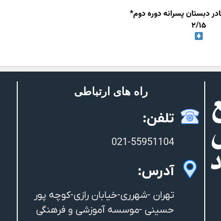
کادر دبستان پسرانه دوره دوم*
۲/۱۵
راه های ارتباطی
تلفن:
021-55951104
آدرس:
تهران -شهرری-خیابان رازی-کوچه پور
حسینی -موسسه آموزشی و فرهنگی