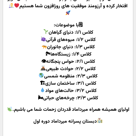
افتخار کرده و آرزومند موفقیت های روزافزون شما هستیم
🗒با موضوعات:
کلاس ۱/۱: دنیای گیاهان
کلاس ۱/۲: میوه‌های قرآنی
کلاس ۱/۳: دنیای جانوران
کلاس ۱/۴: زیستگاه‌ها🏞
کلاس ۲/۱: حواس پنجگانه👁
کلاس ۲/۲: حوادث طبیعی
کلاس ۲/۳: منظومه شمسی
کلاس ۳/۱: ساختمان سازی🏗
کلاس ۳/۲: حالت‌های مواد
کلاس ۳/۳: چرخه‌های حیاتی🌬
اولیای همیشه همراه میرداماد قدردان زحمات شما می باشیم.
دبستان پسرانه میرداماد دوره اول