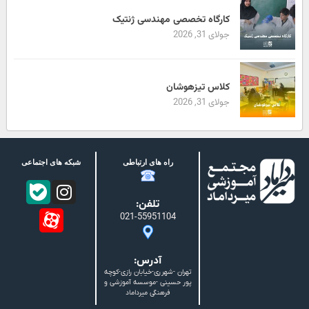
کارگاه تخصصی مهندسی ژنتیک
جولای 31, 2026
کلاس تیزهوشان
جولای 31, 2026
راه های ارتباطی
شبکه های اجتماعی
تلفن:
021-55951104
آدرس:
تهران -شهرری-خیابان رازی-کوچه
پور حسینی -موسسه آموزشی و
فرهنگی میرداماد