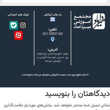
راه های ارتباطی
شبکه های اجتماعی
تلفن:
021-55951104
آدرس:
تهران -شهرری-خیابان رازی-کوچه
پور حسینی -موسسه آموزشی و
فرهنگی میرداماد
© تمام حقوق برای سایت موسسه آموزشی و فرهنگی میرداماد محفوظ است
دیدگاهتان را بنویسید
نشانی ایمیل شما منتشر نخواهد شد.
بخش‌های موردنیاز علامت‌گذاری