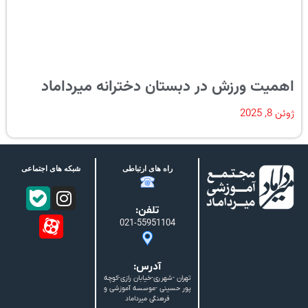
اهمیت ورزش در دبستان دخترانه میرداماد
ژوئن 8, 2025
راه های ارتباطی
شبکه های اجتماعی
تلفن:
021-55951104
آدرس:
تهران -شهرری-خیابان رازی-کوچه
پور حسینی -موسسه آموزشی و
فرهنگی میرداماد