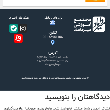
راه های ارتباطی
شبکه های اجتماعی
تلفن:
021-55951104
آدرس:
تهران -شهرری-خیابان رازی-کوچه
پور حسینی -موسسه آموزشی و
فرهنگی میرداماد
© تمام حقوق برای سایت موسسه آموزشی و فرهنگی میرداماد محفوظ است
دیدگاهتان را بنویسید
نشانی ایمیل شما منتشر نخواهد شد.
بخش‌های موردنیاز علامت‌گذاری