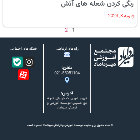
رنگی کردن شعله های آتش
ژانویه 8, 2023
2
1
راه های ارتباطی
شبکه های اجتماعی
تلفن:
021-55951104
آدرس:
تهران -شهرری-خیابان رازی-کوچه
پور حسینی -موسسه آموزشی و
فرهنگی میرداماد
© تمام حقوق برای سایت موسسه آموزشی و فرهنگی میرداماد محفوظ است