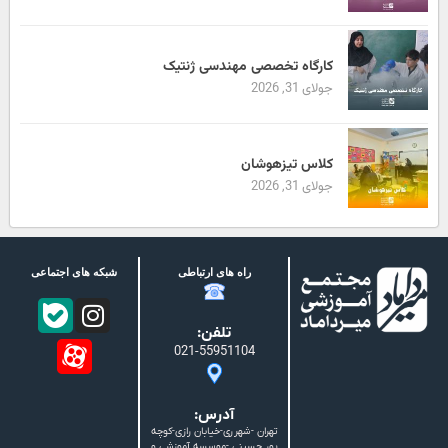
کارگاه تخصصی مهندسی ژنتیک
جولای 31, 2026
کلاس تیزهوشان
جولای 31, 2026
راه های ارتباطی
شبکه های اجتماعی
تلفن:
021-55951104
آدرس:
تهران -شهرری-خیابان رازی-کوچه
پور حسینی -موسسه آموزشی و