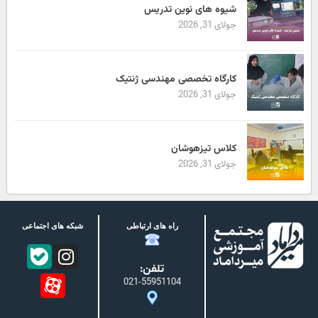
شیوه های نوین تدریس
جولای 31, 2026
کارگاه تخصصی مهندسی ژنتیک
جولای 31, 2026
کلاس تیزهوشان
جولای 31, 2026
راه های ارتباطی
شبکه های اجتماعی
تلفن:
021-55951104