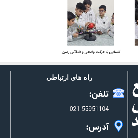
آشنایی با حرکت وضعی و انتقالی زمین
راه های ارتباطی
تلفن:
021-55951104
آدرس: