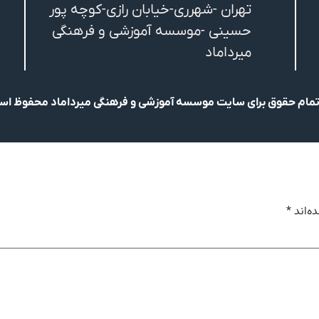
تهران -شهرری-خیابان رازی-کوچه پور
حسینی -موسسه آموزشی و فرهنگی
میرداماد
مام حقوق برای سایت موسسه آموزشی و فرهنگی میرداماد محفوظ ا
ه‌اند
*