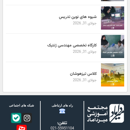
شیوه های نوین تدریس
جولای 31, 2026
کارگاه تخصصی مهندسی ژنتیک
جولای 31, 2026
کلاس تیزهوشان
جولای 31, 2026
راه های ارتباطی
شبکه های اجتماعی
تلفن:
021-55951104