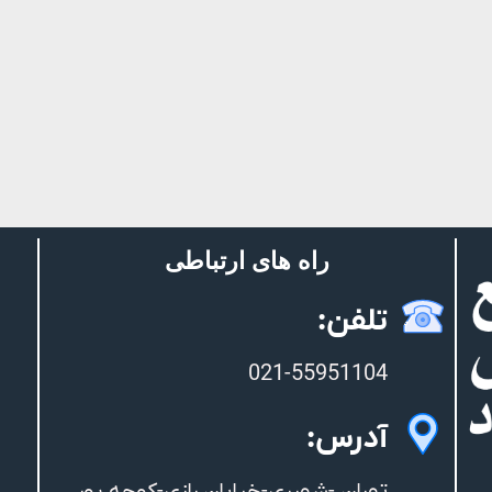
راه های ارتباطی
تلفن:
021-55951104
آدرس: