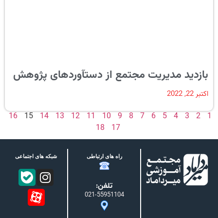
بازدید مدیریت مجتمع از دستآوردهای پژوهش
اکتبر 22, 2022
16
15
14
13
12
11
10
9
8
7
6
5
4
3
2
1
18
17
راه های ارتباطی
شبکه های اجتماعی
تلفن:
021-55951104