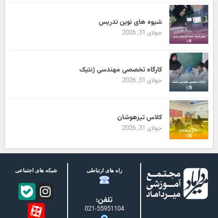
شیوه های نوین تدریس
جولای 31, 2026
کارگاه تخصصی مهندسی ژنتیک
جولای 31, 2026
کلاس تیزهوشان
جولای 31, 2026
راه های ارتباطی
شبکه های اجتماعی
تلفن:
021-55951104