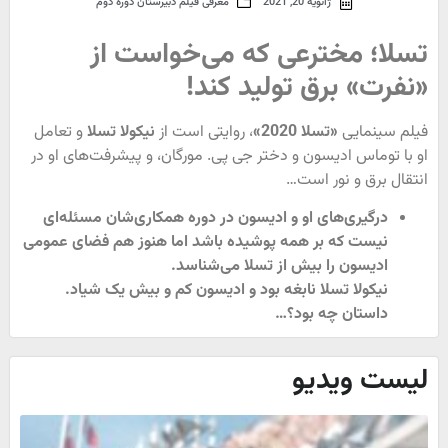
ژانویه 20, 2021
معرفی فیلم دبیرستان دوره دوم
تسلا؛ مخترعی که می‌‎خواست از
«نفرت» برق تولید کند!
فیلم سینمایی
«تسلا 2020»
، روایتی است از
نیکولا تسلا
و تعامل
او با توماس ادیسون و دختر جی پی. مورگان، و پیشرفت‌های او در
انتقال برق و نور است…
درگیری‌های او و ادیسون در دوره همکاری‌شان مسئله‌ای
نیست که بر همه پوشیده باشد اما هنوز هم فضای عمومی
ادیسون را بیش از تسلا می‌شناسد.
نیکولا تسلا نابغه بود و ادیسون کم و بیش یک شیاد.
داستان چه بود؟…
لیست ویدیو
فور
برا