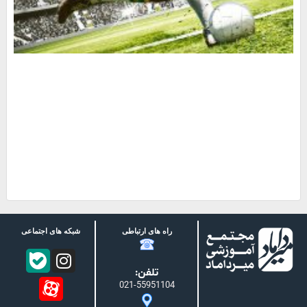
راه های ارتباطی
شبکه های اجتماعی
تلفن:
021-55951104