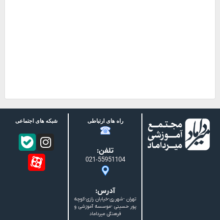
راه های ارتباطی
شبکه های اجتماعی
تلفن:
021-55951104
آدرس:
تهران -شهرری-خیابان رازی-کوچه
پور حسینی -موسسه آموزشی و
فرهنگی میرداماد