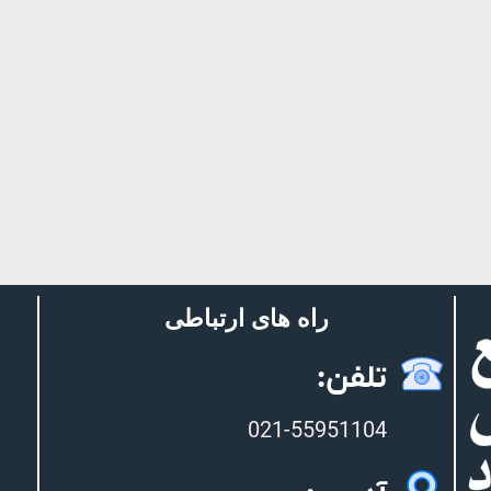
راه های ارتباطی
تلفن:
021-55951104