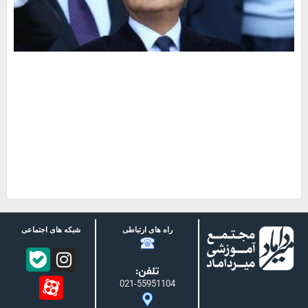
راه های ارتباطی
شبکه های اجتماعی
تلفن:
021-55951104