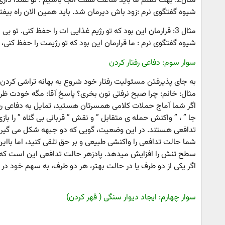
مثال2: بهت گفتم ما باید ساعت هفت آنجا باشیم . تو عمدا داری دست دست می کنی.
شیوه گفتگوی نرم :زود باش دیرمان شد. باید همین الان راه بیفتی
مثال 3: قرارمان این بود که تو رژیم غذایی ات را حفظ کنی. تو بی مسئولیت تر از اونی هستی که یادت بیاد چه قراری با هم گذاشتیم.
شیوه گفتگوی نرم : ما قرارمان این بود که تو رژیمت را حفظ کنی، ا
سوار سوم: دفاعی رفتار کردن
به جای پذیرفتن مسئولیت رفتار خود شروع به بهانه تراشی کردن و
مثال: خانم: چرا صبح نرفتی نون بخری؟ پاسخ آقا: مگه خودت ظر
اگر شما آماج حملات کلامی همسرتان هستید، تمایل به دفاعی رفت
جا ” ، ” واکنش حمله ی متقابل ” و نقش ” قربانی بی گناه ” را ب
تدافعی هستند. در این وضعیت، گویی که دو جبهه شکل می گیرد 
شما حالت تدافعی را واکنشی طبیعی و بر حق تلقی کنید، اما باای
سطح تنش را افزایش میدهد. پادزهر حالت تدافعی این است که 
اگر یکی از دو طرف یا در حالت بهتر، هر دو طرف، به سهم خود در 
سوار چهارم: ایجاد دیوار سنگی ( قهر کردن)