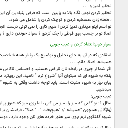
تحقیر آمیز و . . .
تحقیر کردن نوعی نگاه بالا به پایین است که فرض بنیادین آن 
، طعنه زدن ،مسخره کردن و کوچک کردن را شامل می شود.
تو اسم اینو میذاری تمیز کردن؟ هیچ کاری را نمی تونی درست انج
اصلا تو بر چسب روی قوطی را چک کردی ؟ سواد خوندن داری ؟ ب
سوار دوم:انتقاد کردن و عیب جویی
انتقادی که در آن به جای تحلیل و توضیح یک رفتار همه شخصیت ف
همیشه، اصلا، دائم، . . .
اگر شما از چیزی در رابطه تان ناراضی هستید و احساس ناکامی می کن
بلکه به شیوه ای که میتوان آنرا “شروع نرم ” نامید. این رویکرد
بیان نیاز به شیوه مثبت است. باید توجه داشت وقتی به شیوه 
میدهیم.
عیب جویی:
مثال 1: تو گفتی که میز را تمیز می کنی ، اما روی میز که هن
(واژگانی همچون “همیشه “و “هیچوقت ” ، “اصلا” ، فرضشان بر
شیوه گفتگوی نرم :روی میز هنوز خرده های نان وجود دارد . دوست