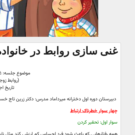
غنی سازی روابط در خانواده
موضوع جلسه: غنی
(روابط زوجی
تاریخ اجرا: 16 /
دبیرستان دوره اول دخترانه میرداماد مدرس: دکتر زرین تاج خس
چ
هار سوار خطرناک ارتباط
سوار اول: تحقیر کردن
همه رفتارهایی که باعث شود فرد احساس کم ارزشی کند مثل ناسزا 