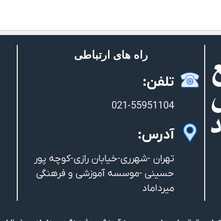
راه های ارتباطی
تلفن:
021-55951104
آدرس:
تهران -شهرری-خیابان رازی-کوچه پور
حسینی -موسسه آموزشی و فرهنگی
میرداماد