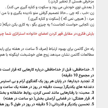
مزخرفی هستی !( تحقیر کردن )
( بعدش توی خودش می رود و سکوت و کناره گیری می کند) .
زن :خب ، که چی …حالا تصمیم گرفتی منو نادیده بگیری و با من 
مرد : ( هیچی نمی گه ) (سکوت و کناره گیری )
زن :کجایی حواست کجاست؟ یه چیزی بگو ، یه کاری بکن دیگه( تح
بارش فکری:در مقابل قهر کردن اعضای خانواده استراتژی شما 
راه حل گاتمن برای بهبود ارتباط (صرف 5 ساعت در هفته برای رابطه زوجی)
مطالعات گاتمن نشان میدهد زوج های خوشبخت اینگونه با هم و
در مجموع 10 دقیقه)
2. تجدید دیدارها: در پایان هر روز یک گفتگوی آرام و بی است
دغدغه های یکدیگر( بیست دقیقه در روز در هفته یک ساعت و
3. محبت: با رفتارهایی مانند لمس کردن، روابط عاشقانه و بخشش(5 دقیقه در روز در طول هفته 35 دقیقه)
4. قرار هفتگی: در فضایی آرامش بخش( دو ساعت در هفته)
5. تحسین یکدیگر و قدردانی:( 5 دقیقه در روز در طول 5 روز هفته 25 دقیقه