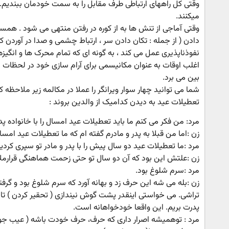
وقتی کل راههای ارتباطی طرف مقابل را به سمت خودمان ببندیم. ب
میکنند.
وقتی آماجی از تنش ها به از کوره در رفتن منتهی می شود . 
دادن ( از جمله : تکان دادن سر ، ارتباط چشمی و صدا در آوردن ک
نفوذناپذیری عمل می کند ، به گونه ای که تمام محرک ها و انگیزه 
اغلب اوقات به عنوان مکانیسمی برای آرام سازی خود در لحظات از ک
بین می برد.
شما می توانید چهار سوار ویرانگر را عملا در مکالمه زیر ملاحظه 
تعطیلات عید به دیدن کدامیک از والدین بروند :
مرد: من فکر می کنم ما باید تعطیلات عید امسال را با خانواده پد
زن :اما من قبلا به پدر و مادرم گفته ام که ما تعطیلات عید امسا
مرد :ما تعطیلات عید دو سال پیش را با پدر و مادر تو سپری کردی
زن :علتش این بود که آن دو سال تو حتی زحمت هماهنگی قرارملا
مرد :سرم شلوغ بود.
زن :بله می شه این حرف زد و بهانه آورد که سرم شلوغ بود و گرفت
تراشی. می خواستی اینقدر پشت گوش نیندازی ( تحقیر کردن ) 
پدرت بریم. این واقعا خودخواهانه است.
مرد : توهمیشه اصرار داری که حرف، حرف خودت باشه ( عیب جویی 