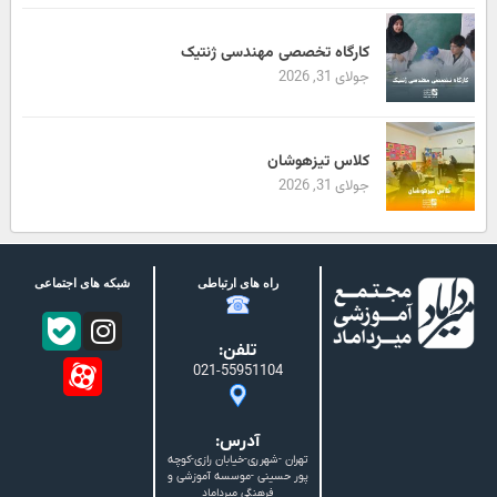
کارگاه تخصصی مهندسی ژنتیک
جولای 31, 2026
کلاس تیزهوشان
جولای 31, 2026
راه های ارتباطی
شبکه های اجتماعی
تلفن:
021-55951104
آدرس:
تهران -شهرری-خیابان رازی-کوچه
پور حسینی -موسسه آموزشی و
فرهنگی میرداماد