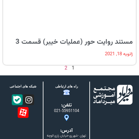
مستند روایت حور (عملیات خیبر) قسمت 3
ژانویه 18, 2021
2
1
راه های ارتباطی
شبکه های اجتماعی
تلفن:
021-55951104
آدرس:
تهران -شهرری-خیابان رازی-کوچه