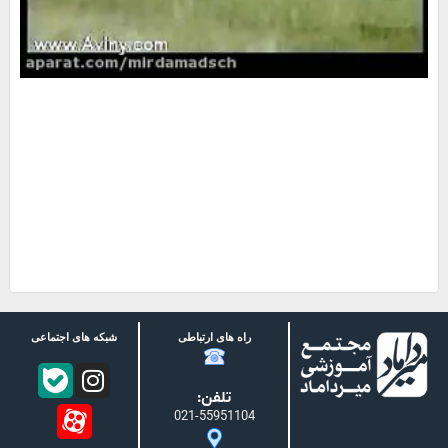
راه های ارتباطی
شبکه های اجتماعی
تلفن:
021-55951104