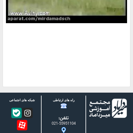
راه های ارتباطی
شبکه های اجتماعی
تلفن:
021-55951104