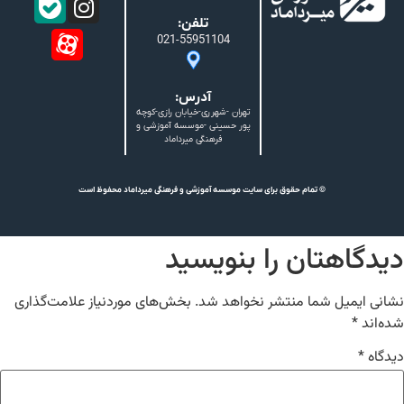
تلفن:
021-55951104
آدرس:
تهران -شهرری-خیابان رازی-کوچه
پور حسینی -موسسه آموزشی و
فرهنگی میرداماد
© تمام حقوق برای سایت موسسه آموزشی و فرهنگی میرداماد محفوظ است
دگاهتان را بنویسید
نی ایمیل شما منتشر نخواهد شد.
بخش‌های موردنیاز علامت‌گذاری
‌اند
*
گاه
*