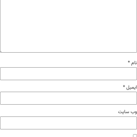
*
یل
*
 سایت