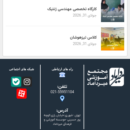
کارگاه تخصصی مهندسی ژنتیک
جولای 31, 2026
کلاس تیزهوشان
جولای 31, 2026
راه های ارتباطی
شبکه های اجتماعی
تلفن:
021-55951104
آدرس:
تهران -شهرری-خیابان رازی-کوچه
پور حسینی -موسسه آموزشی و
فرهنگی میرداماد