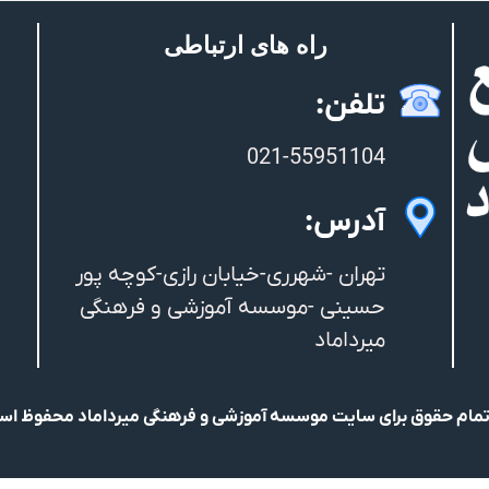
راه های ارتباطی
تلفن:
021-55951104
آدرس:
تهران -شهرری-خیابان رازی-کوچه پور
حسینی -موسسه آموزشی و فرهنگی
میرداماد
مام حقوق برای سایت موسسه آموزشی و فرهنگی میرداماد محفوظ ا