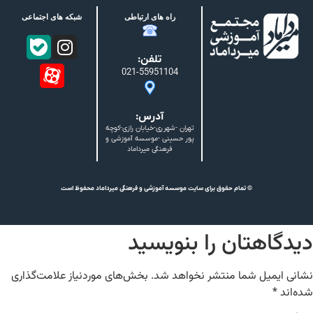
راه های ارتباطی
شبکه های اجتماعی
تلفن:
021-55951104
آدرس:
تهران -شهرری-خیابان رازی-کوچه
پور حسینی -موسسه آموزشی و
فرهنگی میرداماد
© تمام حقوق برای سایت موسسه آموزشی و فرهنگی میرداماد محفوظ است
دیدگاهتان را بنویسید
نشانی ایمیل شما منتشر نخواهد شد.
بخش‌های موردنیاز علامت‌گذاری
شده‌اند
*