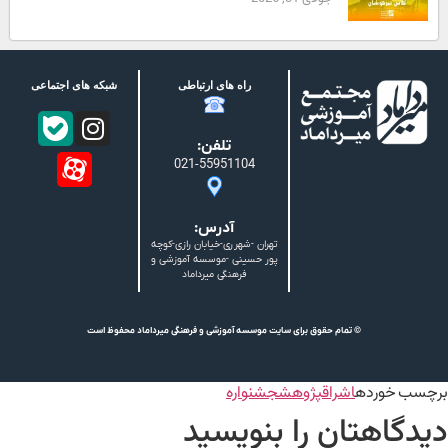
راه های ارتباطی
شبکه های اجتماعی
تلفن:
021-55951104
آدرس:
تهران -شهرری-خیابان رازی-کوچه
پور حسینی -موسسه آموزشی و
فرهنگی میرداماد
© تمام حقوق برای سایت موسسه آموزشی و فرهنگی میرداماد محفوظ است
برچسب خورده
اشراق
پژوهش
جشنواره
دیدگاهتان را بنویسید