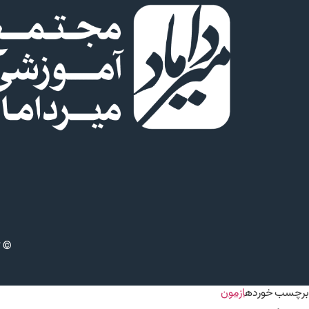
© ت
برچسب خورده
ازمون