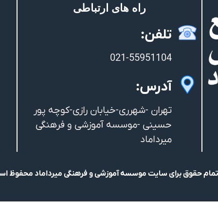
راه های ارتباطی
تلفن:
021-55951104
آدرس:
تهران -شهرری-خیابان رازی-کوچه پور
حسینی -موسسه آموزشی و فرهنگی
میرداماد
مام حقوق برای سایت موسسه آموزشی و فرهنگی میرداماد محفوظ ا