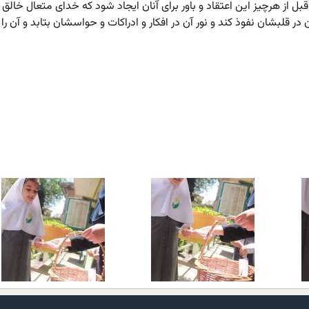
بل از هرچیز این اعتقاد و باور برای آنان ایجاد شود که خدای متعال خالق 
 در قلبشان نفوذ کند و نور آن در افکار و ادراکات و حواسشان بتابد و آن را