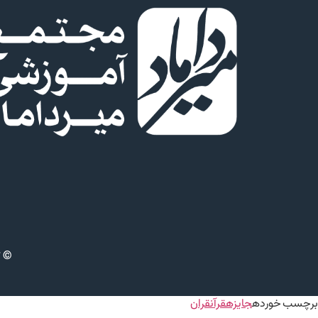
© ت
برچسب خورده
جایزه
قرآن
قران