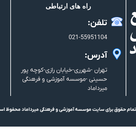
راه های ارتباطی
تلفن:
021-55951104
آدرس:
تهران -شهرری-خیابان رازی-کوچه پور
حسینی -موسسه آموزشی و فرهنگی
میرداماد
مام حقوق برای سایت موسسه آموزشی و فرهنگی میرداماد محفوظ ا