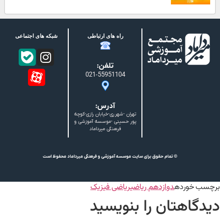
راه های ارتباطی
شبکه های اجتماعی
تلفن:
021-55951104
آدرس:
تهران -شهرری-خیابان رازی-کوچه
پور حسینی -موسسه آموزشی و
فرهنگی میرداماد
© تمام حقوق برای سایت موسسه آموزشی و فرهنگی میرداماد محفوظ است
برچسب خورده
دوازدهم ریاضی
ریاضی فیزیک
دیدگاهتان را بنویسید