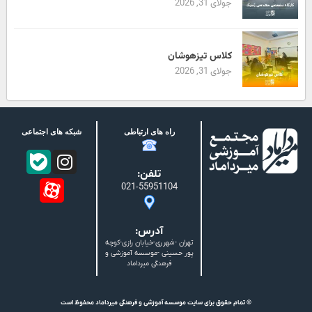
جولای 31, 2026
کلاس تیزهوشان
جولای 31, 2026
راه های ارتباطی
شبکه های اجتماعی
تلفن:
021-55951104
آدرس:
تهران -شهرری-خیابان رازی-کوچه
پور حسینی -موسسه آموزشی و
فرهنگی میرداماد
© تمام حقوق برای سایت موسسه آموزشی و فرهنگی میرداماد محفوظ است