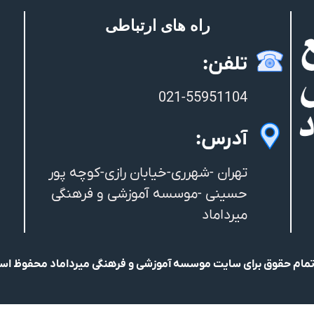
راه های ارتباطی
تلفن:
021-55951104
آدرس:
تهران -شهرری-خیابان رازی-کوچه پور
حسینی -موسسه آموزشی و فرهنگی
میرداماد
مام حقوق برای سایت موسسه آموزشی و فرهنگی میرداماد محفوظ ا