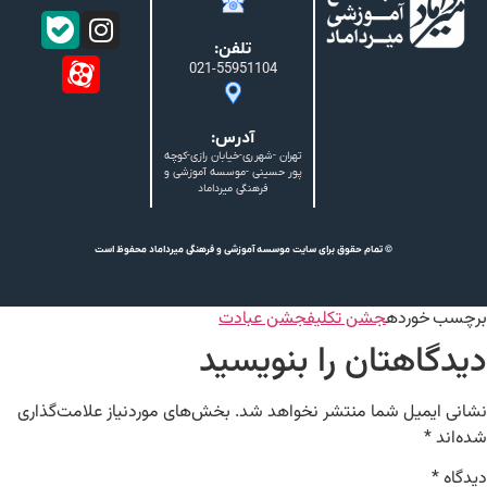
تلفن:
021-55951104
آدرس:
تهران -شهرری-خیابان رازی-کوچه
پور حسینی -موسسه آموزشی و
فرهنگی میرداماد
© تمام حقوق برای سایت موسسه آموزشی و فرهنگی میرداماد محفوظ است
برچسب خورده
جشن تکلیف
جشن عبادت
دیدگاهتان را بنویسید
نشانی ایمیل شما منتشر نخواهد شد.
بخش‌های موردنیاز علامت‌گذاری
شده‌اند
*
دیدگاه
*