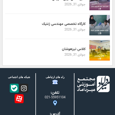
جولای 31, 2026
کارگاه تخصصی مهندسی ژنتیک
جولای 31, 2026
کلاس تیزهوشان
جولای 31, 2026
راه های ارتباطی
شبکه های اجتماعی
تلفن:
021-55951104
آدرس: