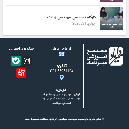
کارگاه تخصصی مهندسی ژنتیک
جولای 31, 2026
راه های ارتباطی
شبکه های اجتماعی
تلفن:
021-55951104
آدرس:
تهران -شهرری-خیابان رازی-کوچه
پور حسینی -موسسه آموزشی و
فرهنگی میرداماد
© تمام حقوق برای سایت موسسه آموزشی و فرهنگی میرداماد محفوظ است