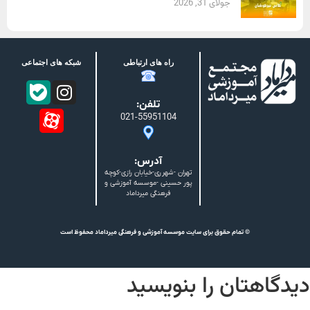
جولای 31, 2026
راه های ارتباطی
شبکه های اجتماعی
تلفن:
021-55951104
آدرس:
تهران -شهرری-خیابان رازی-کوچه
پور حسینی -موسسه آموزشی و
فرهنگی میرداماد
© تمام حقوق برای سایت موسسه آموزشی و فرهنگی میرداماد محفوظ است
دیدگاهتان را بنویسید