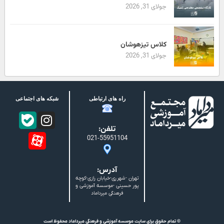
جولای 31, 2026
کلاس تیزهوشان
جولای 31, 2026
راه های ارتباطی
شبکه های اجتماعی
تلفن:
021-55951104
آدرس:
تهران -شهرری-خیابان رازی-کوچه
پور حسینی -موسسه آموزشی و
فرهنگی میرداماد
© تمام حقوق برای سایت موسسه آموزشی و فرهنگی میرداماد محفوظ است