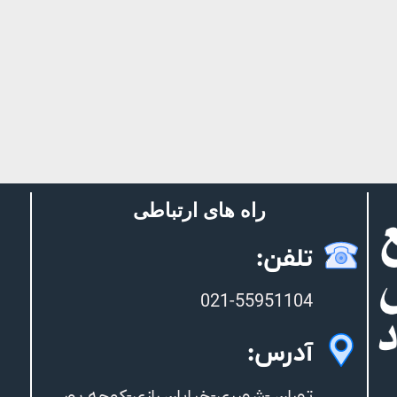
راه های ارتباطی
تلفن:
021-55951104
آدرس: