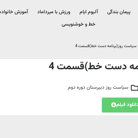
پیمان بندگی
آلبوم ایام
ورزش با میرداماد​
آموزش خانواده
خط و خوشنویسی
سیاست روز(برنامه دست خط)قسمت 4
امه دست خط)قسمت 4
سیاست روز دبیرستان دوره دوم
انلود فیلم