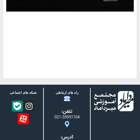
راه های ارتباطی
شبکه های اجتماعی
تلفن:
021-55951104
آدرس: