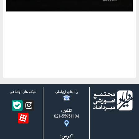
راه های ارتباطی
شبکه های اجتماعی
تلفن:
021-55951104
آدرس: