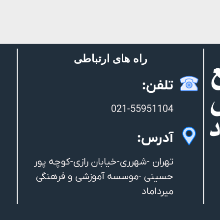
راه های ارتباطی
تلفن:
021-55951104
آدرس:
تهران -شهرری-خیابان رازی-کوچه پور
حسینی -موسسه آموزشی و فرهنگی
میرداماد