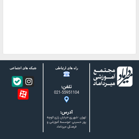
راه های ارتباطی
شبکه های اجتماعی
تلفن:
021-55951104
آدرس:
تهران -شهرری-خیابان رازی-کوچه
پور حسینی -موسسه آموزشی و
فرهنگی میرداماد