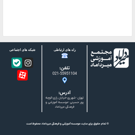
راه های ارتباطی
شبکه های اجتماعی
تلفن:
021-55951104
آدرس:
تهران -شهرری-خیابان رازی-کوچه
پور حسینی -موسسه آموزشی و
فرهنگی میرداماد
© تمام حقوق برای سایت موسسه آموزشی و فرهنگی میرداماد محفوظ است